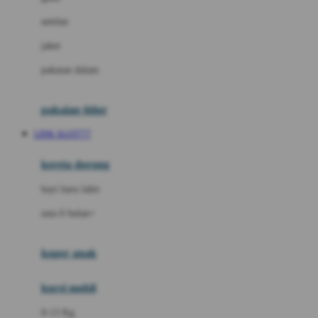
Dae Organics
setelan
Docare
jaket
Doona
pakaian dalam
Down To Earth
Drew
pakaian tidur
Dr. Brown's
LINK SLOT777
E
kereta dorong
ELC
bayi baru lahir
Ergobaby
usia 6 bulan+
Expert Care
koper anak
Ezyroller
kursi mobil
F
0-13 Kg