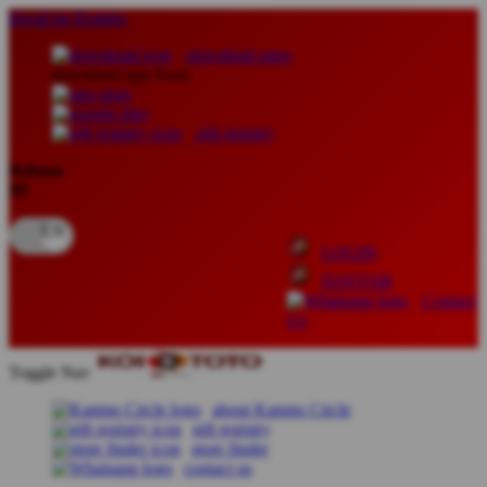
lewati ke Konten
download apps
download app from:
gift registry
Bahasa
ID
LOGIN
DAFTAR
Contact
Us
Toggle Nav
about Kanmo Circle
gift registry
store finder
contact us