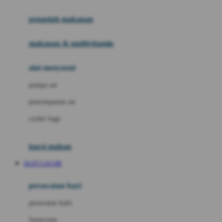
Joie
pengolah makanan
Joolz
Jujube
makanan & multivitamin
K
alat menyusui
Kiddycuts
pompa asi
Kumon
penyimpanan asi
L
cooler bags
Leapfrog
kursi makan
Leclerc
SLOT GACOR
Lee Vierra
Lillebaby
perawatan bayi
Little Bird Told Me
perawatan kulit
Little Miss Janis
Sunscreen