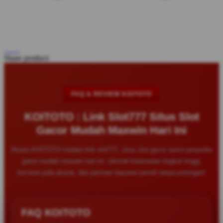
Share product:
FAQ & REVIEW KOITOTO
KOITOTO : Link Slot777 Situs Slot
Gacor Mudah Maxwin Hari Ini
Akses KOITOTO melalui link slot777, situs slot gacor resmi penyedia
game mudah maxwin hari ini. nikmati keamanan tingkat tinggi,
bocoran pola akurat, dan jaminan bayaran penuh tanpa potongan!
FAQ KOITOTO