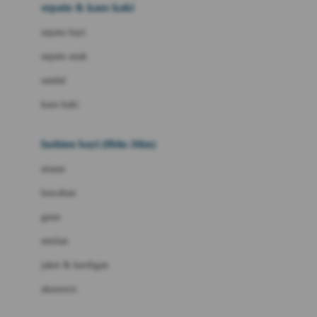
Beauty Barn
sepatu & kaus kaki
Bio Oil
sepatu bayi
Biolane
sepatu anak
Bite Fighters
sandal
Bizzi Growin
kaus kaki
Blackmores
fashion bayi (0bln-3thn)
Blooming Marvellous
atasan
Bonnels
bawahan
Bravado
gaun
Bruder
setelan
Brush Baby
jaket & kardigan
Buds Organics
aksesoris
Bugaboo
Buggygear