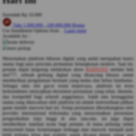
Twistshake
Serendah
Rp 10.000
TY Toys
Take
1.000.000
-
100.000.000
Bonus
U
Use Installment Options from
.
Laarn more
Available for :
home delivery
store pickup
V
Menemukan platform hiburan digital yang andal merupakan kunci
utama bagi para pencinta permainan ketangkasan modern. Saat ini,
Veja
pemain dapat langsung melakukan akses
KOITOTO
melalui link
slot777, sebuah gerbang digital yang dirancang khusus untuk
Vitaflow
memberikan pengalaman bermain yang mulus dan bebas hambatan.
Sebagai situs slot gacor resmi terpercaya, platform ini terus
Vtech
berkomitmen menyajikan ekosistem permainan yang sehat, dinamis,
dan kompetitif bagi seluruh anggotanya. Salah satu keunggulan
W
utama yang ditawarkan oleh platform ini adalah ketersediaan pilihan
game mudah maxwin hari ini. Setiap permainan dikembangkan oleh
Waterland
provider internasional terkemuka yang menyematkan persentase
pengembalian (rtp) tinggi di atas rata-rata. ini juga dapat
Wellness
memberikan manfaat nyata bagi pemain, di mana peluang untuk
menyentuh batas kemenangan tertinggi atau maxwin menjadi jauh
X
lebih terbuka lebar dan realistis untuk dicapai dalam setiap sesi