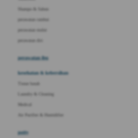
London Taxi
Shampo & Sabun
Love To Dream
perawatan rambut
perawatan mulut
M
perawatan diri
Magformers
Mama's Choice
perawatan ibu
Mamas&Papas
kesehatan & kebersihan
Mamaway
Tissue basah
Maxi Cosi
Laundry & Cleaning
Megabloks
Medical
Micro
Air Purifier & Humidifier
MiDeer
Mimi & Lula
potty
Mini Monkey