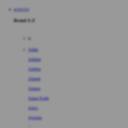
KOITOTO
Brand A-Z
A
Addo
Adidas
Airfree
Alamii
Amara
Aqua Scale
Asics
Aveeno
Awan